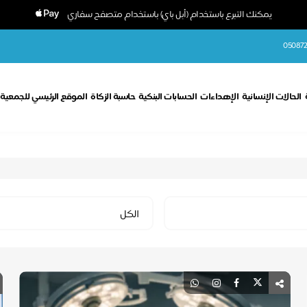
يمكنك التبرع باستخدام (أبل باي) باستخدام متصفح سفاري
050872
الحالات الإنسانية
الإهداءات
الحسابات البنكية
حاسبة الزكاة
الموقع الرئيسي للجمعية
Select
الكل
Category