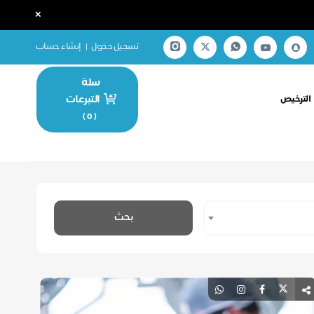
×
تسجيل دخول
|
إنشاء حساب
سلة
التبرعات
الترخيص
)
0
(
بحث