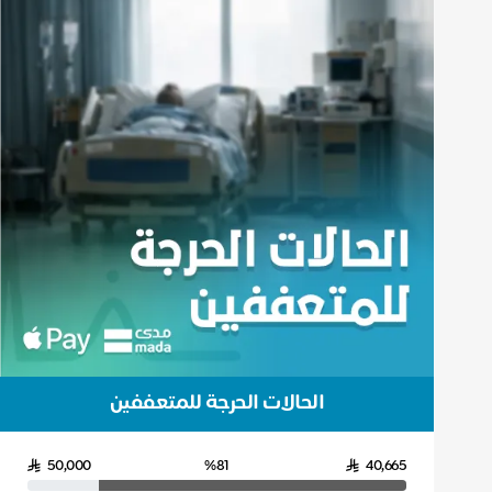
الحالات الحرجة للمتعففين
50,000
%81
40,665