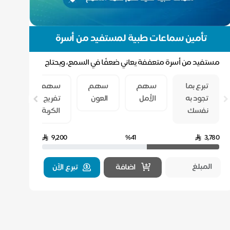
تأمين سماعات طبية لمستفيد من أسرة
متعففة - حالة حرجة (98)
مستفيد من أسرة متعففة يعاني ضعفًا في السمع، ويحتاج
إلى سماعات طبية تساعده على سماع من حوله وممارسة
سهم
تبرع بما
سهم
سهم
سهم
سه
ح...
إنقاذ
تجود به
الأمل
العون
تفريج
تأمي
المريض
نفسك
الكربة
السم
9,200
%41
3,780
اضافة
تبرع الآن