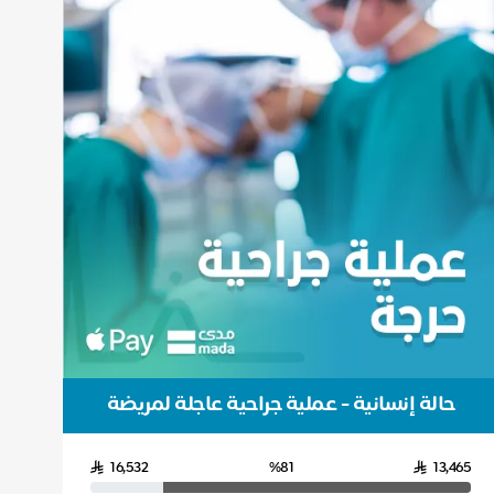
حالة إنسانية - عملية جراحية عاجلة لمريضة
16,532
%81
13,465