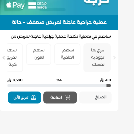
عملية جراحية عاجلة لمريض متعفف – حالة
حرجة رقم (96)
ساهم في تغطية تكلفة عملية جراحية عاجلة لمريض من
أسرة متعففة، يعجز عن دفع تكاليف العملية البالغة 9,58...
تبرع بما
سهم
سهم
سهم
تجود به
العافية
العون
تفريج
نفسك
كربة
9,580
%4
410
اضافة
تبرع الآن