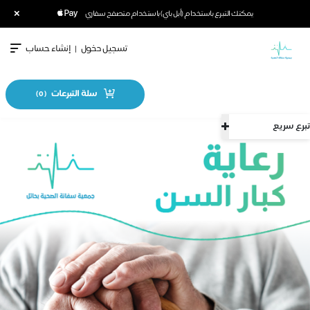
×
يمكنك التبرع باستخدام (أبل باي) باستخدام متصفح سفاري
تسجيل دخول
|
إنشاء حساب
سلة التبرعات
)
0
(
تبرع سريع