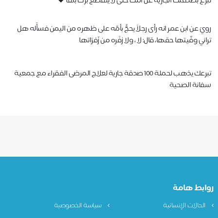
تبرع بصدقتك الجارية عن أمك حتى لا ينقطع برك بها ❤️
رويَ عن ابن عمر انه رأى رجلاً يحجُّ بأمّه على ظهره من اليمن فسأَله هل
تراني وفّيتها حقها، قال: لا ، ولا زفَره من زَفرَاتها
تبرعك يذهب لحملة 100 صدقة جارية لعلاج المرضى الفقراء مع جمعية
سفانة الصحية
روابط هامة
الحالات الإنسانية
سياسة الخصوصية