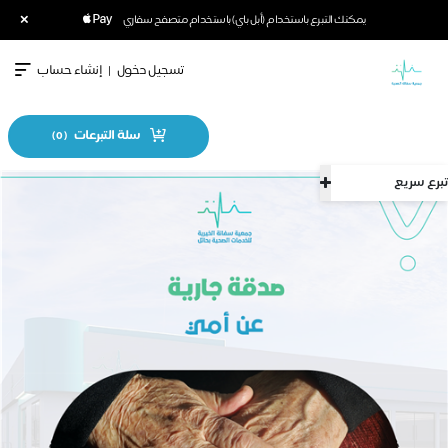
×
يمكنك التبرع باستخدام (أبل باي) باستخدام متصفح سفاري
تسجيل دخول
|
إنشاء حساب
سلة التبرعات
)
0
(
تبرع سريع